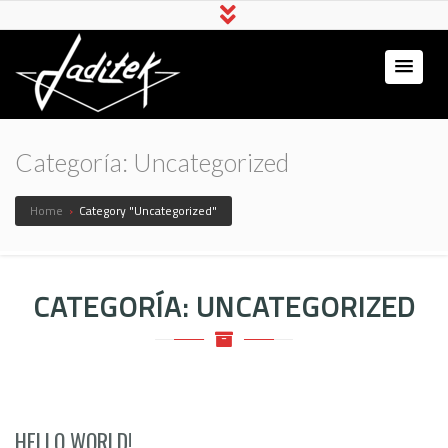
Jaditek
Simuladores & Hardware
Gamer
Categoría:
Uncategorized
Home
›
Category "Uncategorized"
CATEGORÍA:
UNCATEGORIZED
HELLO WORLD!