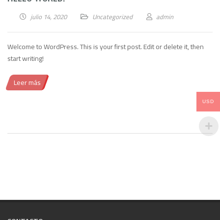
julio 14, 2020
Uncategorized
admin
Welcome to WordPress. This is your first post. Edit or delete it, then
start writing!
Leer más
USD