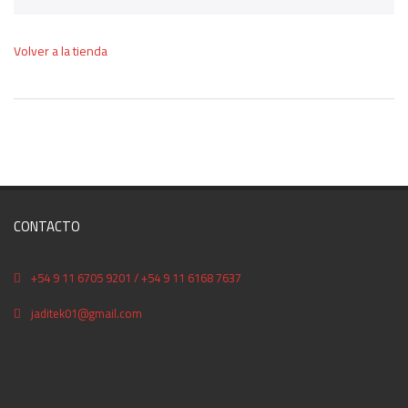
Volver a la tienda
CONTACTO
+54 9 11 6705 9201 / +54 9 11 6168 7637
jaditek01@gmail.com