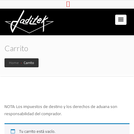
Jaditek
Simuladores & Hardware
Gamer
Carrito
Home
›
Carrito
NOTA: Los impuestos de destino y los derechos de aduana son
responsabilidad del comprador.
Tu carrito está vacío.