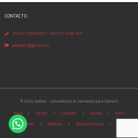
CONTACTO
+54 9 11 6705 9201 / +54 9 11 6168 7637
jaditek01@gmail.com
© 2020, Jaditek - Simuladores & Hardware para Gamers
Inicio
Carrito
Contacto
Envíos
Inicio
Mi cuenta
Políticas
Quiénes Somos
Tienda